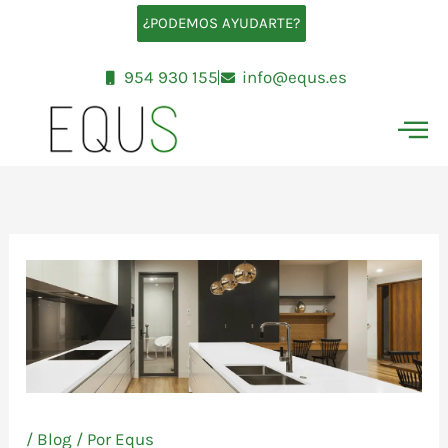
Ir
¿PODEMOS AYUDARTE?
al
contenido
954 930 155
info@equs.es
/
Blog
/ Por
Equs