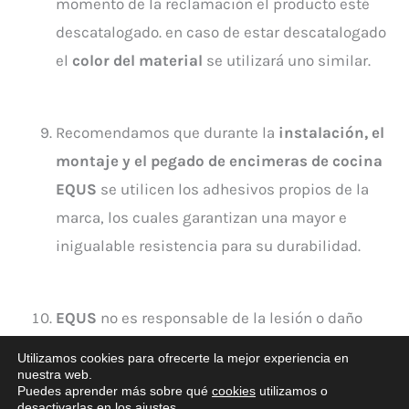
momento de la reclamación el producto esté
descatalogado. en caso de estar descatalogado
el
color del material
se utilizará uno similar.
Recomendamos que durante la
instalación, el
montaje y el pegado de encimeras de cocina
EQUS
se utilicen los adhesivos propios de la
marca, los cuales garantizan una mayor e
inigualable resistencia para su durabilidad.
EQUS
no es responsable de la lesión o daño
causado en su totalidad o en parte por actos
Utilizamos cookies para ofrecerte la mejor experiencia en
fortuitos, diseño arquitectónico o de ingeniería,
nuestra web.
Puedes aprender más sobre qué
cookies
utilizamos o
movimiento estructural, actos de vandalismo o
desactivarlas en los
ajustes
.