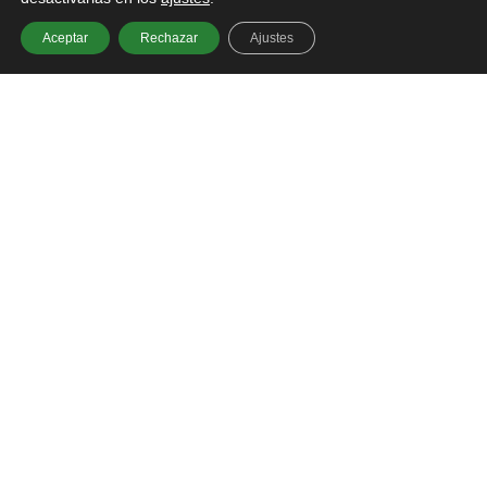
accidentes.
Aceptar
Rechazar
Ajustes
Para que este formulario sea aceptado todos los
campos deben ser rellenados con claridad y la
información tiene que ser precisa.
Para que la garantía tenga validez el formulario
debe rellenarse y enviarse en un
plazo de 30
días (fecha factura del cliente final )
tras la
compra del producto.
En caso de adquisición de una vivienda de
una promoción directa de
EQUS
, se entiende por