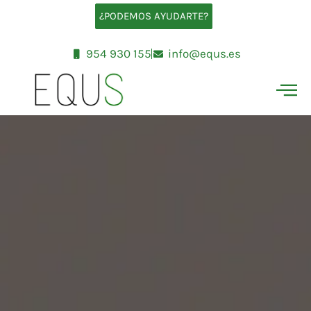
Ir
¿PODEMOS AYUDARTE?
al
contenido
954 930 155
info@equs.es