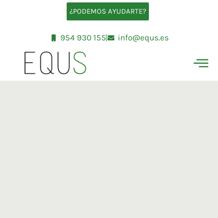
Ir
¿PODEMOS AYUDARTE?
al
contenido
954 930 155
info@equs.es