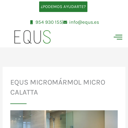
Ir
¿PODEMOS AYUDARTE?
al
contenido
954 930 155
info@equs.es
EQUS MICROMÁRMOL MICRO
CALATTA