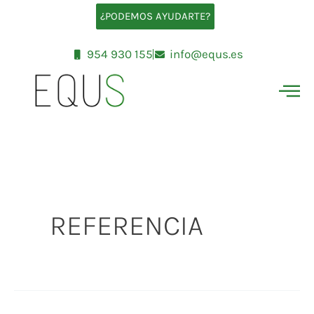
Ir
¿PODEMOS AYUDARTE?
al
contenido
954 930 155
info@equs.es
REFERENCIA