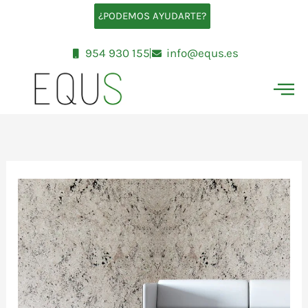
Ir
¿PODEMOS AYUDARTE?
al
contenido
954 930 155
info@equs.es