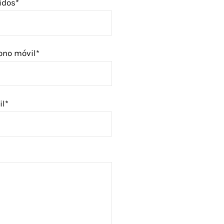
idos*
ono móvil*
il*