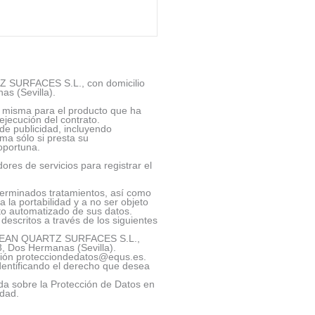
 SURFACES S.L., con domicilio
as (Sevilla).
 la misma para el producto que ha
ejecución del contrato.
de publicidad, incluyendo
ma sólo si presta su
oportuna.
res de servicios para registrar el
eterminados tratamientos, así como
a la portabilidad y a no ser objeto
o automatizado de sus datos.
descritos a través de los siguientes
UROPEAN QUARTZ SURFACES S.L.,
03, Dos Hermanas (Sevilla).
ección protecciondedatos@equs.es.
dentificando el derecho que desea
ada sobre la Protección de Datos en
idad.