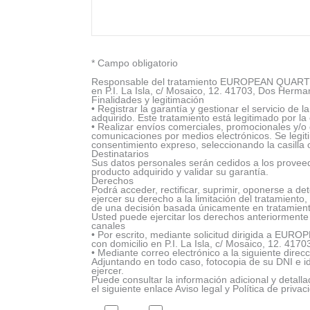
* Campo obligatorio
Responsable del tratamiento EUROPEAN QUARTZ
en P.I. La Isla, c/ Mosaico, 12. 41703, Dos Herman
Finalidades y legitimación
• Registrar la garantía y gestionar el servicio de
adquirido. Este tratamiento está legitimado por la 
• Realizar envíos comerciales, promocionales y/o 
comunicaciones por medios electrónicos. Se legiti
consentimiento expreso, seleccionando la casilla 
Destinatarios
Sus datos personales serán cedidos a los proveedo
producto adquirido y validar su garantía.
Derechos
Podrá acceder, rectificar, suprimir, oponerse a d
ejercer su derecho a la limitación del tratamiento, 
de una decisión basada únicamente en tratamient
Usted puede ejercitar los derechos anteriormente 
canales
• Por escrito, mediante solicitud dirigida a E
con domicilio en P.I. La Isla, c/ Mosaico, 12. 417
• Mediante correo electrónico a la siguiente dir
Adjuntando en todo caso, fotocopia de su DNI e i
ejercer.
Puede consultar la información adicional y detall
el siguiente enlace Aviso legal y Política de privac