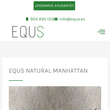
Ir
¿PODEMOS AYUDARTE?
al
contenido
954 930 155
info@equs.es
EQUS NATURAL MANHATTAN