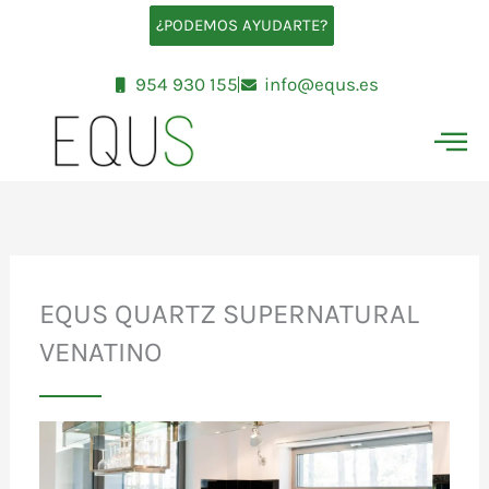
Ir
¿PODEMOS AYUDARTE?
al
contenido
954 930 155
info@equs.es
EQUS QUARTZ SUPERNATURAL
VENATINO