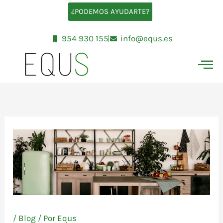
Ir
¿PODEMOS AYUDARTE?
al
contenido
954 930 155
info@equs.es
/
Blog
/ Por
Equs