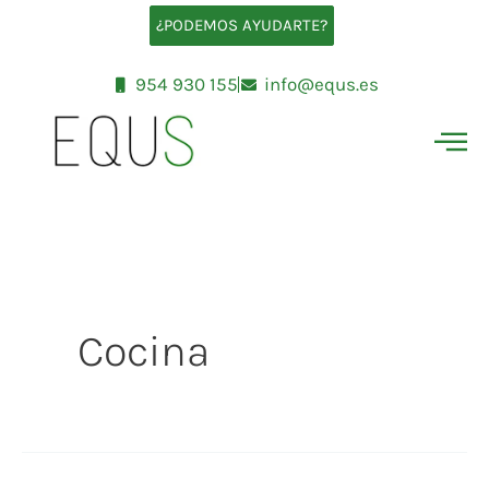
Ir
¿PODEMOS AYUDARTE?
al
contenido
954 930 155
info@equs.es
Cocina