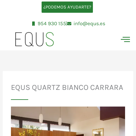
Ir
¿PODEMOS AYUDARTE?
al
contenido
954 930 155
info@equs.es
EQUS QUARTZ BIANCO CARRARA