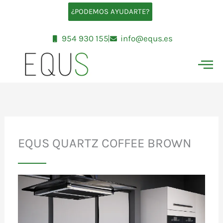
Ir
¿PODEMOS AYUDARTE?
al
contenido
954 930 155
info@equs.es
EQUS QUARTZ COFFEE BROWN