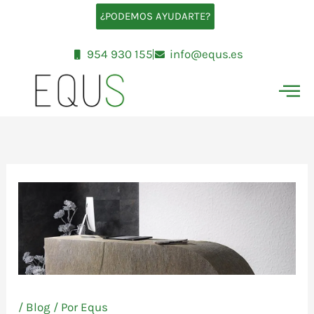
Ir
¿PODEMOS AYUDARTE?
al
contenido
954 930 155
info@equs.es
/
Blog
/ Por
Equs